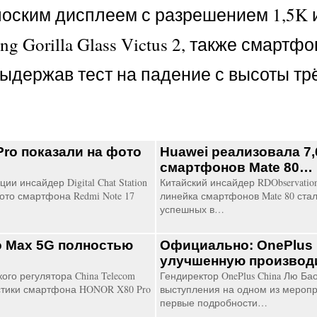
плоским дисплеем с разрешением 1,5K 
 Gorilla Glass Victus 2, также смартф
ыдержав тест на падение с высоты тр
Pro показали на фото
Huawei реализовала 7,
…
смартфонов Mate 80…
ии инсайдер Digital Chat Station
Китайский инсайдер RDObservatio
ото смартфона Redmi Note 17
линейка смартфонов Mate 80 ста
успешных в…
 Max 5G полностью
Официально: OnePlus 
улучшенную производ
ого регулятора China Telecom
Гендиректор OnePlus China Лю Ба
стики смартфона HONOR X80 Pro
выступления на одном из мероп
первые подробности…