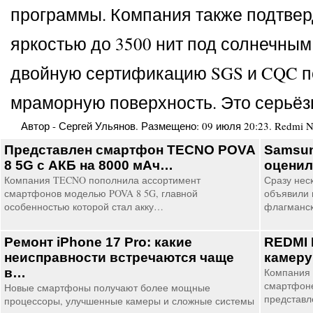
программы. Компания также подтверд
яркостью до 3500 нит под солнечным 
двойную сертификацию SGS и CQC по
мраморную поверхность. Это серьёз
Автор -
Сергей Ульянов
. Размещено:
09 июля 20:23
.
Redmi N
Представлен смартфон TECNO POVA
Samsung
8 5G с АКБ на 8000 мАч…
оценил
Компания TECNO пополнила ассортимент
Сразу нес
смартфонов моделью POVA 8 5G, главной
объявили 
особенностью которой стал акку…
флагманс
Ремонт iPhone 17 Pro: какие
REDMI 
неисправности встречаются чаще
камеру
в…
Компания 
смартфоне
Новые смартфоны получают более мощные
представл
процессоры, улучшенные камеры и сложные системы