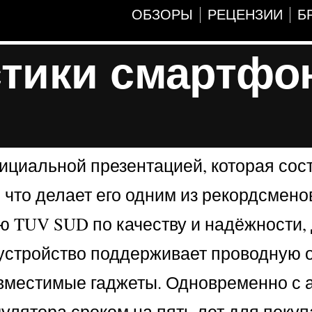
ОБЗОРЫ
РЕЦЕНЗИИ
Б
стики смартфо
ициальной презентацией, которая сос
, что делает его одним из рекордсмено
ю TUV SUD по качеству и надёжности,
 устройство поддерживает проводную 
совместимые гаджеты. Одновременно с
улятора сроком на пять лет для покуп