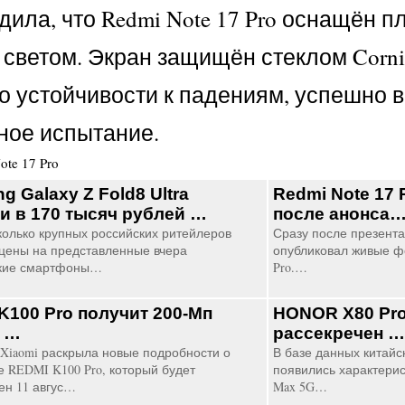
ила, что Redmi Note 17 Pro оснащён 
светом. Экран защищён стеклом Corning
 устойчивости к падениям, успешно в
ное испытание.
ote 17 Pro
 Galaxy Z Fold8 Ultra
Redmi Note 17 
и в 170 тысяч рублей …
после анонса
колько крупных российских ритейлеров
Сразу после презентац
цены на представленные вчера
опубликовал живые ф
кие смартфоны…
Pro.…
K100 Pro получит 200-Мп
HONOR X80 Pro
 …
рассекречен …
Xiaomi раскрыла новые подробности о
В базе данных китайск
 REDMI K100 Pro, который будет
появились характери
ен 11 авгус…
Max 5G…