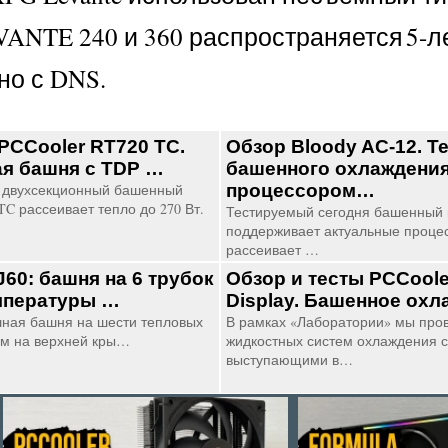
ANTE 240 и 360 распространяется 5-л
но с DNS.
PCCooler RT720 TC.
Обзор Bloody AC-12. Т
я башня с TDP …
башенного охлаждения
 двухсекционный башенный
процессором…
TC рассеивает тепло до 270 Вт.
Тестируемый сегодня башенный к
поддерживает актуальные проце
рассеивает …
J60: башня на 6 трубок
Обзор и тесты PCCoole
мпературы …
Display. Башенное охл
шная башня на шести тепловых
В рамках «Лаборатории» мы про
ем на верхней кры…
жидкостных систем охлаждения с
выступающими в…