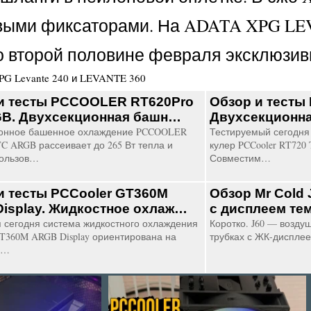
выми фиксаторами. На ADATA XPG LEV
во второй половине февраля эксклюзив
G Levante 240 и LEVANTE 360
и тесты PCCOOLER RT620Pro
Обзор и тесты 
B. Двухсекционная башн…
Двухсекционна
ионное башенное охлаждение PCCOOLER
Тестируемый сегодня
TC ARGB рассеивает до 265 Вт тепла и
кулер PCCooler RT720 
пользов…
Совместим…
и тесты PCCooler GT360M
Обзор Mr Cold 
isplay. Жидкостное охлаж…
с дисплеем те
 сегодня система жидкостного охлаждения
Коротко. J60 — возду
GT360M ARGB Display ориентирована на
трубках с ЖК-диспле
 …