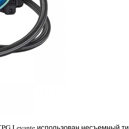
XPG Levante использован несъемный т