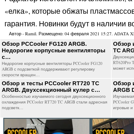
«елка», которые обжаты пластмассо
гарантия. Новинки будут в наличии 
Автор -
Ramil
. Размещено:
04 февраля 2021 15:27
.
ADATA XP
Обзор PCCooler FG120 ARGB.
Обзор 
Недорогие корпусные вентиляторы
TC ARG
с…
Двухсекц
RT620Pro 
Недорогие корпусные вентиляторы PCCooler FG120
может ис
ARGB с подсветкой поддерживают регулировку
скорости вращен…
Обзор и тесты PCCooler RT720 TC
Обзор 
ARGB. Двухсекционный кулер с…
ARGB D
Особенностью изучаемого сегодня двухсекционного
Изучаемая
охлаждения PCCooler RT720 TC ARGB стали адресная
PCCooler 
подсветк…
игровые и