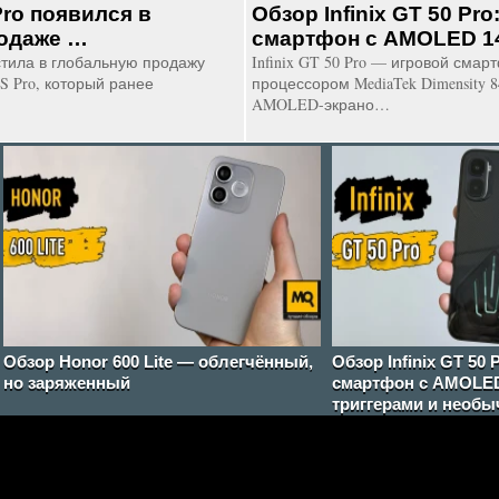
Pro появился в
Обзор Infinix GT 50 Pro
родаже …
смартфон с AMOLED 14
стила в глобальную продажу
Infinix GT 50 Pro — игровой сма
S Pro, который ранее
процессором MediaTek Dimensity 84
…
AMOLED-экрано…
Обзор Honor 600 Lite — облегчённый,
Обзор Infinix GT 50 
но заряженный
смартфон с AMOLED
триггерами и необ