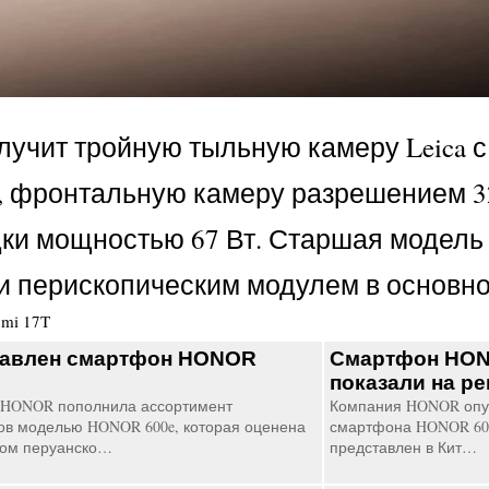
лучит тройную тыльную камеру Leica 
), фронтальную камеру разрешением 3
ки мощностью 67 Вт. Старшая модель 
 и перископическим модулем в основно
omi 17T
тавлен смартфон HONOR
Смартфон HONO
показали на р
 HONOR пополнила ассортимент
Компания HONOR опу
в моделью HONOR 600e, которая оценена
смартфона HONOR 600 
ном перуанско…
представлен в Кит…