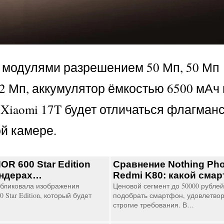
с модулями разрешением 50 Мп, 50 Мп
2 Мп, аккумулятор ёмкостью 6500 мАч 
Xiaomi 17T будет отличаться флагман
й камере.
R 600 Star Edition
Сравнение Nothing Phon
ендерах…
Redmi K80: какой сма
бликовала изображения
Ценовой сегмент до 50000 рублей
Star Edition, который будет
подобрать смартфон, удовлетв
строгие требования. В…