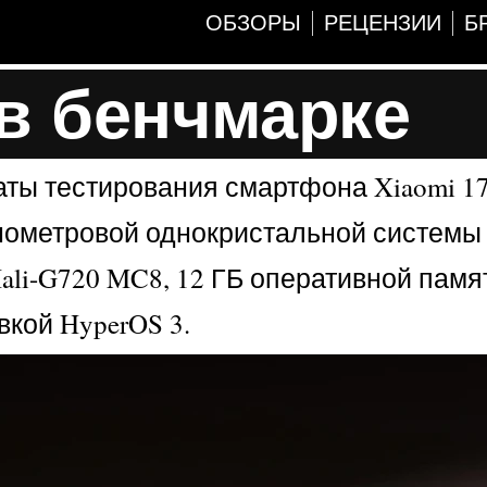
ОБЗОРЫ
РЕЦЕНЗИИ
Б
 в бенчмарке
аты тестирования смартфона Xiaomi 17
нометровой однокристальной системы 
Mali-G720 MC8, 12 ГБ оперативной памя
кой HyperOS 3.