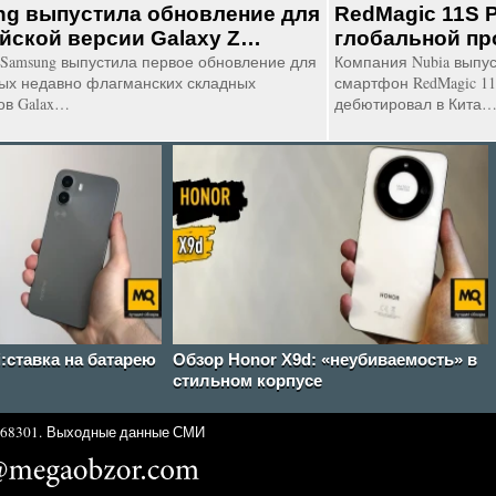
g выпустила обновление для
RedMagic 11S 
йской версии Galaxy Z…
глобальной п
Samsung выпустила первое обновление для
Компания Nubia выпу
х недавно флагманских складных
смартфон RedMagic 11
ов Galax…
дебютировал в Кита
i:ставка на батарею
Обзор Honor X9d: «неубиваемость» в
стильном корпусе
68301.
Выходные данные СМИ