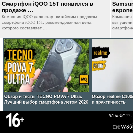
Смартфон iQOO 15T появился в
Samsun
продаже …
европе
Компания iQOO дала старт китайским продажам
Компания 
смартфона iQOO 15T, рекомендованная цена
выпущенны
которого составляет …
смартфон
Обзор и тесты TECNO POVA 7 Ultra.
Обзор realme C100
Лучший выбор смартфона летом 2026
и практичность
ЭЛ № ФС 77 - 