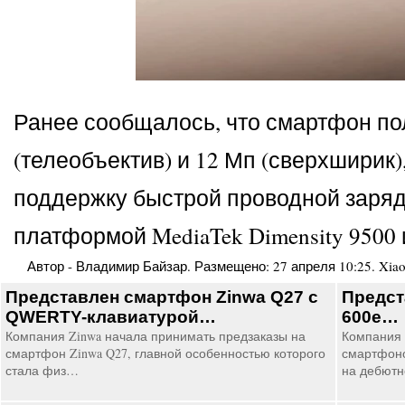
Ранее сообщалось, что смартфон по
(телеобъектив) и 12 Мп (сверхширик
поддержку быстрой проводной заряд
платформой MediaTek Dimensity 9500
Автор -
Владимир Байзар
. Размещено:
27 апреля 10:25
.
Xia
Представлен смартфон Zinwa Q27 с
Предс
QWERTY-клавиатурой…
600e…
Компания Zinwa начала принимать предзаказы на
Компания
смартфон Zinwa Q27, главной особенностью которого
смартфоно
стала физ…
на дебют