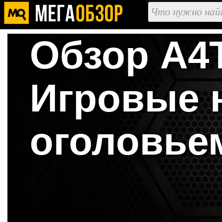
Обзор A4T
Игровые 
оголовье