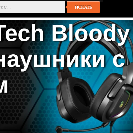
ИСКАТЬ
ech Bloody
наушники с
м