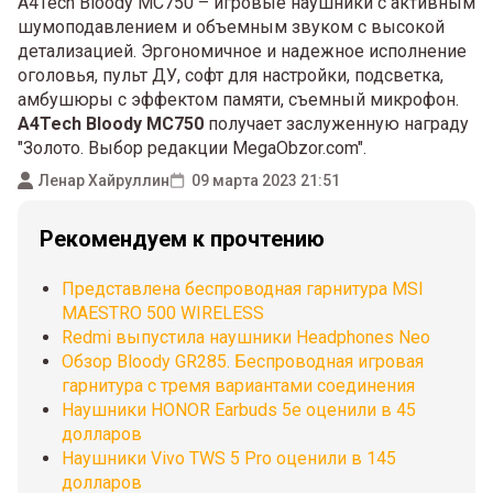
A4Tech Bloody MC750 – игровые наушники с активным
шумоподавлением и объемным звуком с высокой
детализацией. Эргономичное и надежное исполнение
оголовья, пульт ДУ, софт для настройки, подсветка,
амбушюры с эффектом памяти, съемный микрофон.
A4Tech Bloody MC750
получает заслуженную награду
"Золото. Выбор редакции MegaObzor.com".
Ленар Хайруллин
09 марта 2023 21:51
Рекомендуем к прочтению
Представлена беспроводная гарнитура MSI
MAESTRO 500 WIRELESS
Redmi выпустила наушники Headphones Neo
Обзор Bloody GR285. Беспроводная игровая
гарнитура с тремя вариантами соединения
Наушники HONOR Earbuds 5e оценили в 45
долларов
Наушники Vivo TWS 5 Pro оценили в 145
долларов