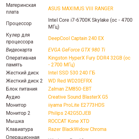
Материнская
ASUS MAXIMUS VIII RANGER
плата
Intel Core i7-6700K Skylake (oc - 4700
Процессор
МГц)
Кулер для
DeepCool Captain 240 EX
процессора
Видеокарта
EVGA GeForce GTX 980 Ti
Оперативная
Kingston HyperX Fury DDR4 32GB (oc
память
- 2700 МГц)
Жесткий диск
Intel SSD 530 240 ГБ
Жесткий диск 2
WD Red WD20EFRX
Блок питания
Zalman ZM850-EBT
Аудио
Creative Sound BlasterX G5
Монитор
iiyama ProLite E2773HDS
Монитор 2
Philips 242G5DJEB
Мышка
ROCCAT Kone XTD
Клавиатура
Razer BlackWidow Chroma
Операционная