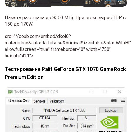
Память разогнана до 8500 МГц. При этом вырос TDP с
150 до 170W.
src="//coub.com/embed/dkoi0?
muted=true&autostart=false&originalSize=false&startWithHD
allowfullscreen="true" frameborder="0" width="750"
height="421">
Тестирование Palit GeForce GTX 1070 GameRock
Premium Edition