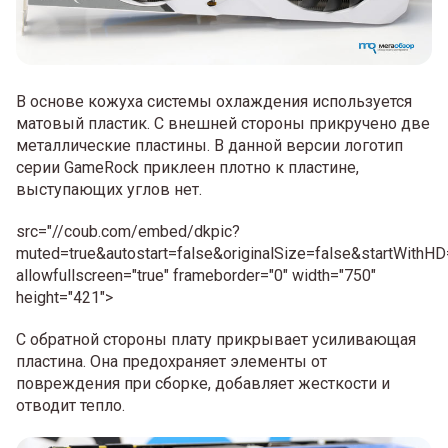
В основе кожуха системы охлаждения используется
матовый пластик. С внешней стороны прикручено две
металлические пластины. В данной версии логотип
серии GameRock приклеен плотно к пластине,
выступающих углов нет.
src="//coub.com/embed/dkpic?
muted=true&autostart=false&originalSize=false&startWithHD
allowfullscreen="true" frameborder="0" width="750"
height="421">
С обратной стороны плату прикрывает усиливающая
пластина. Она предохраняет элементы от
повреждения при сборке, добавляет жесткости и
отводит тепло.