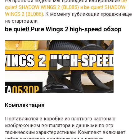
На прошлой неделе мы проводили тестирование
be
quiet! SHADOW WINGS 2 (BL085) и be quiet! SHADOW
WINGS 2 (BL086)
. К моменту публикации продажи еще
не стартовали.
be quiet! Pure Wings 2 high-speed обзор
Комплектация
Поставляются в коробке из плотного картона с
изображением вентилятора и данными по его
техническим характеристикам. Комплект включает