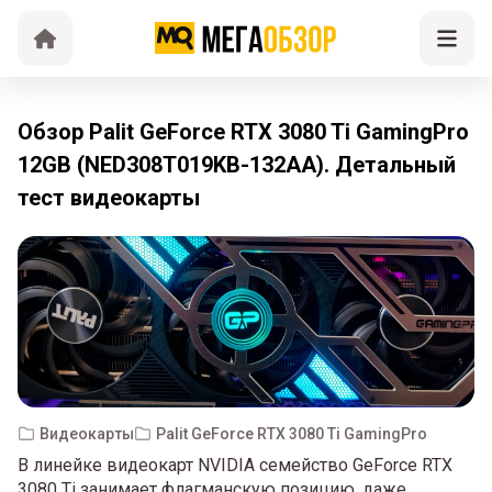
Обзор Palit GeForce RTX 3080 Ti GamingPro
12GB (NED308T019KB-132AA). Детальный
тест видеокарты
Видеокарты
Palit GeForce RTX 3080 Ti GamingPro
В линейке видеокарт NVIDIA семейство GeForce RTX
3080 Ti занимает флагманскую позицию, даже