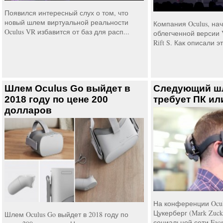
Появился интересный слух о том, что
новый шлем виртуальной реальности
Компания Oculus, на
Oculus VR избавится от баз для расп...
облегченной версии 
Rift S. Как описали эт
Шлем Oculus Go выйдет в
Следующий шл
2018 году по цене 200
требует ПК и
долларов
На конференции Ocul
Цукерберг (Mark Zuck
Шлем Oculus Go выйдет в 2018 году по
социальной сети Faceb