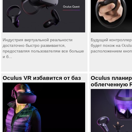
Индустрия виртуальной реальности
Будущий контроллер Oc
достаточно быстро развивается,
будет похож на Oculu
предоставляя пользователям все больше
расположением кнопок
и б...
Oculus VR избавится от баз
Oculus планир
облегченную Ri