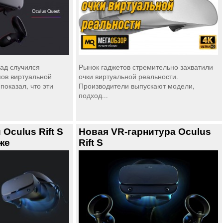
ад случился
Рынок гаджетов стремительно захватили
ов виртуальной
очки виртуальной реальности.
показал, что эти
Производители выпускают модели,
подход...
 Oculus Rift S
Новая VR-гарнитура Oculus
же
Rift S