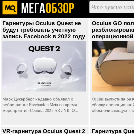
Гарнитуры Oculus Quest не
Oculus GO пол
будут требовать учетную
разблокирова
запись Facebook в 2022 году
операционной
Марк Цукерберг недавно объявил о
Oculus выпустила ра
ребрендинге Facebook в Meta во время
сборку операционной
мероприятия Connect 2021 AR / VR. Э...
обеспечивающую «пол
VR-гарнитура Oculus Quest 2
Гарнитура Que