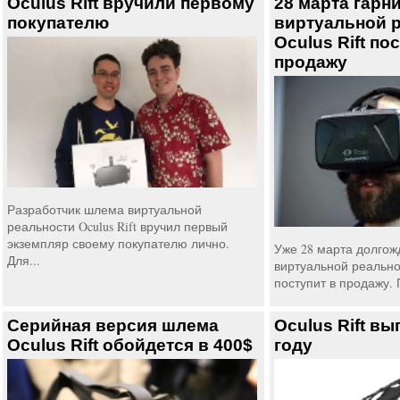
Oculus Rift вручили первому
28 марта гарн
покупателю
виртуальной 
Oculus Rift по
продажу
Разработчик шлема виртуальной
реальности Oculus Rift вручил первый
экземпляр своему покупателю лично.
Уже 28 марта долгож
Для...
виртуальной реальнос
поступит в продажу. 
Серийная версия шлема
Oculus Rift вы
Oculus Rift обойдется в 400$
году