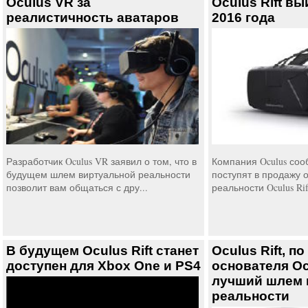
Oculus VR за
Oculus Rift вы
реалистичность аватаров
2016 года
Разработчик Oculus VR заявил о том, что в
Компания Oculus соо
будущем шлем виртуальной реальности
поступят в продажу 
позволит вам общаться с дру...
реальности Oculus Rift.
В будущем Oculus Rift станет
Oculus Rift, п
доступен для Xbox One и PS4
основателя Oc
лучший шлем 
реальности