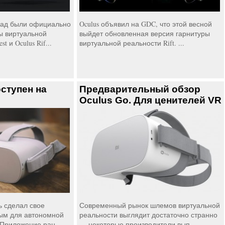
зад были официально
Oculus объявил на GDC, что этой весной
 виртуальной
выйдет обновленная версия гарнитуры
t и Oculus Rif...
виртуальной реальности Rift. ...
ступен на
Предварительный обзор
Oculus Go. Для ценителей VR
ь сделал свое
Современный рынок шлемов виртуальной
ым для автономной
реальности выглядит достаточно странно
 Приложение ран...
— некоторые производители вып...