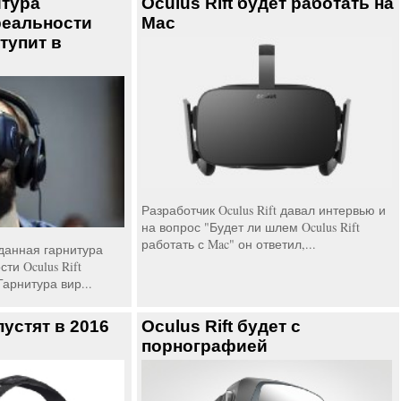
итура
Oculus Rift будет работать на
реальности
Mac
ступит в
Разработчик Oculus Rift давал интервью и
на вопрос "Будет ли шлем Oculus Rift
работать с Mac" он ответил,...
данная гарнитура
ти Oculus Rift
Гарнитура вир...
пустят в 2016
Oculus Rift будет с
порнографией