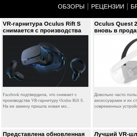
ОБЗОРЫ
РЕЦЕНЗИИ
Б
VR-гарнитура Oculus Rift S
Oculus Quest 2 
снимается с производства
вновь в прод
Facebook подтвердила, что снимает с
Довольно часто пол
производства VR-гарнитуру Oculus Rift S.
аксессуарами и их с
На ее замену пришла новая мо...
современных устройс
Представлена обновленная
Лучший VR-шле