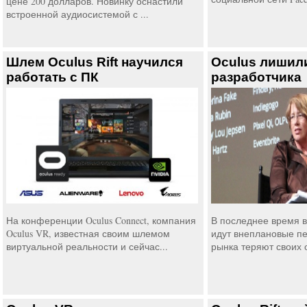
цене 200 долларов. Новинку оснастили
встроенной аудиосистемой с ...
Шлем Oculus Rift научился
Oculus лишил
работать с ПК
разработчика
На конференции Oculus Connect, компания
В последнее время 
Oculus VR, известная своим шлемом
идут внеплановые пе
виртуальной реальности и сейчас...
рынка теряют своих 