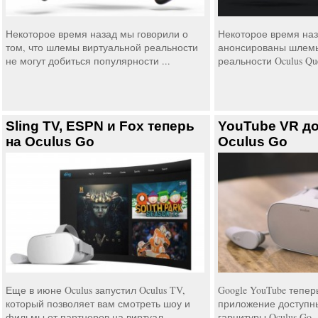
Некоторое время назад мы говорили о
Некоторое время на
том, что шлемы виртуальной реальности
анонсированы шлемы
не могут добиться популярности ...
реальности Oculus Ques
Sling TV, ESPN и Fox теперь
YouTube VR до
на Oculus Go
Oculus Go
Еще в июне Oculus запустил Oculus TV,
Google YouTube тепер
который позволяет вам смотреть шоу и
приложение доступн
фильмы от партнеров на виртуал...
гарнитуры Oculus Go.