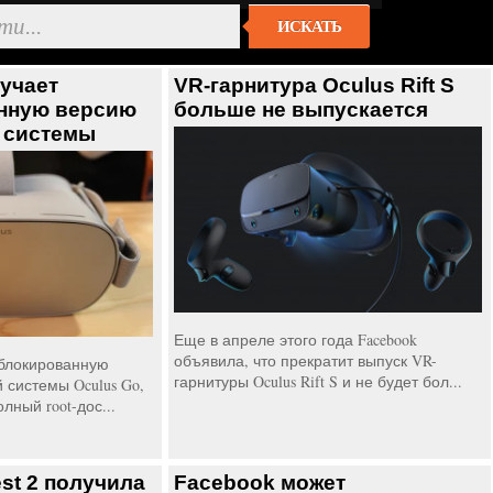
ИСКАТЬ
учает
VR-гарнитура Oculus Rift S
нную версию
больше не выпускается
 системы
Еще в апреле этого года Facebook
объявила, что прекратит выпуск VR-
зблокированную
гарнитуры Oculus Rift S и не будет бол...
 системы Oculus Go,
ный root-дос...
st 2 получила
Facebook может