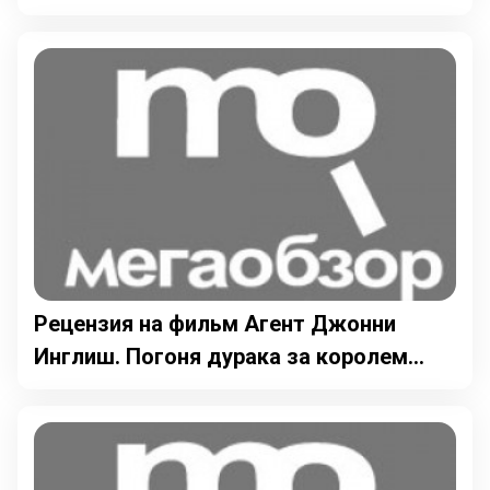
Рецензия на фильм Агент Джонни
Инглиш. Погоня дурака за королем...