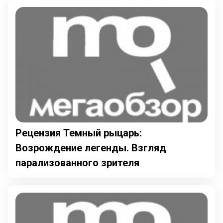
Рецензия Темный рыцарь:
Возрождение легенды. Взгляд
парализованного зрителя