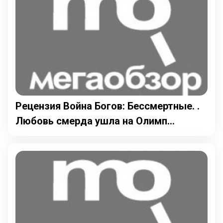
Рецензия Война Богов: Бессмертные. .
Любовь смерда ушла на Олимп...