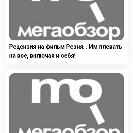
Рецензия на фильм Резня. . Им плевать
на все, включая и себя!