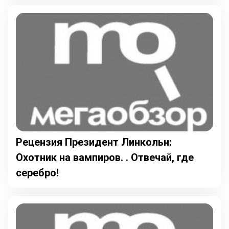
Рецензия Президент Линкольн:
Охотник на вампиров. . Отвечай, где
серебро!