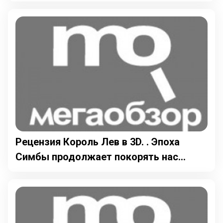
Рецензия Король Лев в 3D. . Эпоха
Симбы продолжает покорять нас...