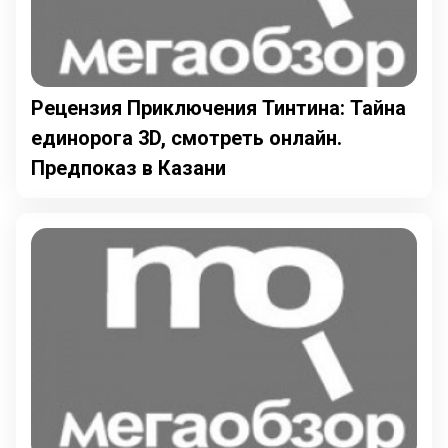
Рецензия Приключения Тинтина: Тайна
единорога 3D, смотреть онлайн.
Предпоказ в Казани