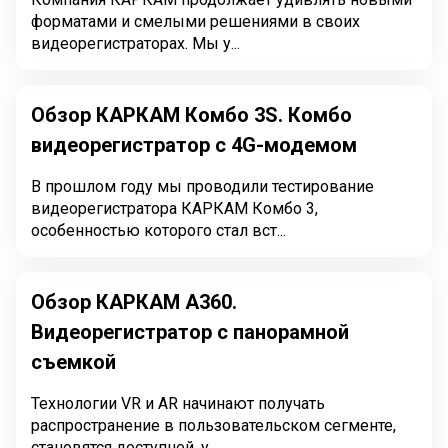
форматами и смелыми решениями в своих
видеорегистраторах. Мы у...
Обзор КАРКАМ Комбо 3S. Комбо
видеорегистратор с 4G-модемом
В прошлом году мы проводили тестирование
видеорегистратора КАРКАМ Комбо 3,
особенностью которого стал вст...
Обзор КАРКАМ A360.
Видеорегистратор с панорамной
съемкой
Технологии VR и AR начинают получать
распространение в пользовательском сегменте,
становятся доступней, у...