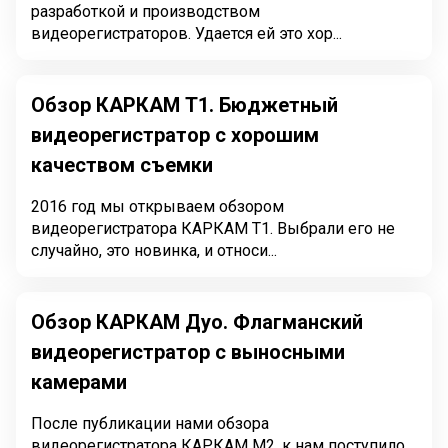
разработкой и производством
видеорегистраторов. Удается ей это хор...
Обзор КАРКАМ Т1. Бюджетный
видеорегистратор с хорошим
качеством съемки
2016 год мы открываем обзором
видеорегистратора КАРКАМ Т1. Выбрали его не
случайно, это новинка, и относи...
Обзор КАРКАМ Дуо. Флагманский
видеорегистратор с выносными
камерами
После публикации нами обзора
видеорегистратора КАРКАМ М2, к нам поступило