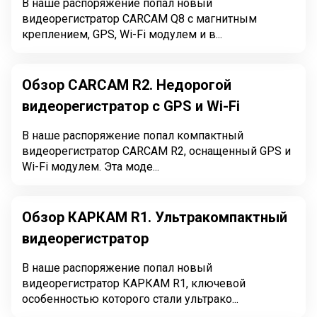
В наше распоряжение попал новый
видеорегистратор CARCAM Q8 с магнитным
креплением, GPS, Wi-Fi модулем и в...
Обзор CARCAM R2. Недорогой
видеорегистратор с GPS и Wi-Fi
В наше распоряжение попал компактный
видеорегистратор CARCAM R2, оснащенный GPS и
Wi-Fi модулем. Эта моде...
Обзор КАРКАМ R1. Ультракомпактный
видеорегистратор
В наше распоряжение попал новый
видеорегистратор КАРКАМ R1, ключевой
особенностью которого стали ультрако...