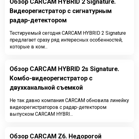
Обзор CARCAM HYBRID 2 Signature.
Видеорегистратор с сигнатурным
радар-детектором
Тестируемый сегодня CARCAM HYBRID 2 Signature
предлагает сразу ряд интересных особенностей,
которые в ком...
Обзор CARCAM HYBRID 2s Signature.
Комбо-видеорегистратор с
двухканальной съемкой
Не так давно компания CARCAM обновила линейку
видеорегистраторов с радар-детектором
выпуском CARCAM HYBRI...
Обзор CARCAM Z6. Недорогой