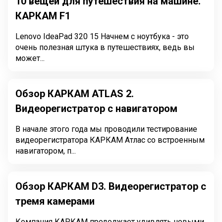
10 вещей для путешествия на машине.
КАРКАМ F1
Lenovo IdeaPad 320 15 Начнем с ноутбука - это
очень полезная штука в путешествиях, ведь вы
может...
Обзор КАРКАМ ATLAS 2.
Видеорегистратор с навигатором
В начале этого года мы проводили тестирование
видеорегистратора КАРКАМ Атлас со встроенным
навигатором, п...
Обзор КАРКАМ D3. Видеорегистратор с
тремя камерами
Компания КАРКАМ продолжает удивлять новыми