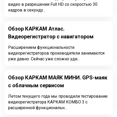
видео в разрешении Full HD со скоростью 30
кадров в секунду...
Обзор КАРКАМ Атлас.
Видеорегистратор с навигатором
Расширением функциональности
видеорегистраторов производители занимаются
уже давно. Сейчас уже сложно уди...
Обзор КАРКАМ МАЯК МИНИ. GPS-маяк
с облачным сервисом
Летом текущего года мы проводили тестирование
видеорегистратора КАРКАМ КОМБО 3 с
расширенной функциональн...