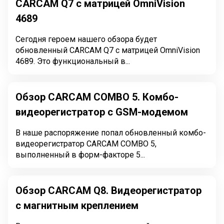
CARCAM Q7 с матрицей OmniVision
4689
Сегодня героем нашего обзора будет
обновленный CARCAM Q7 с матрицей OmniVision
4689. Это функциональный в...
Обзор CARCAM COMBO 5. Комбо-
видеорегистратор с GSM-модемом
В наше распоряжение попал обновленный комбо-
видеорегистратор CARCAM COMBO 5,
выполненный в форм-факторе 5...
Обзор CARCAM Q8. Видеорегистратор
с магнитным креплением