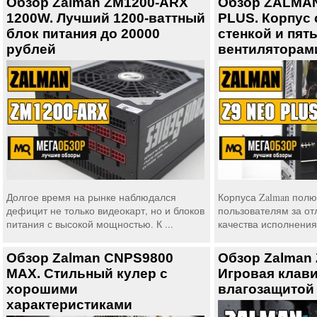
Обзор Zalman ZM1200-ARX
Обзор ZALMA
1200W. Лучший 1200-ваттный
PLUS. Корпус 
блок питания до 20000
стенкой и пят
рублей
вентиляторам
Долгое время на рынке наблюдался
Корпуса Zalman пол
дефицит не только видеокарт, но и блоков
пользователям за от
питания с высокой мощностью. К ...
качества исполнения
Обзор Zalman CNPS9800
Обзор Zalman
MAX. Стильный кулер с
Игровая клави
хорошими
влагозащитой
характеристиками