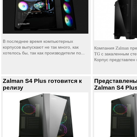
В последнее время компьютерных
корпусов выпускают не так много, как
Компания Zalman пре
хотелось бы, так как производители по...
TG с закаленным сте
Корпус представлен 
Zalman S4 Plus готовится к
Представлены
релизу
Zalman S4 Plus