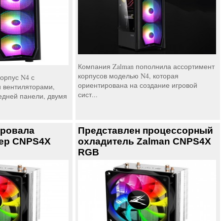
Компания Zalman пополнила ассортимент
корпусов моделью N4, которая
орпус N4 с
ориентирована на создание игровой
 вентиляторами,
сист...
едней панели, двумя
ировала
Представлен процессорный
ер CNPS4X
охладитель Zalman CNPS4X
RGB