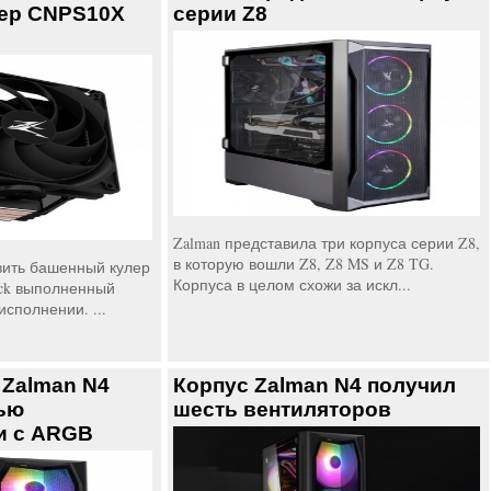
ер CNPS10X
серии Z8
Zalman представила три корпуса серии Z8,
в которую вошли Z8, Z8 MS и Z8 TG.
вить башенный кулер
Корпуса в целом схожи за искл...
ack выполненный
сполнении. ...
 Zalman N4
Корпус Zalman N4 получил
ью
шесть вентиляторов
и с ARGB