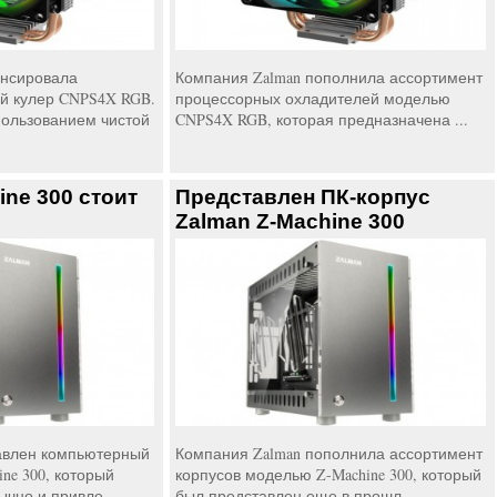
онсировала
Компания Zalman пополнила ассортимент
 кулер CNPS4X RGB.
процессорных охладителей моделью
пользованием чистой
CNPS4X RGB, которая предназначена ...
ine 300 стоит
Представлен ПК-корпус
Zalman Z-Machine 300
авлен компьютерный
Компания Zalman пополнила ассортимент
ine 300, который
корпусов моделью Z-Machine 300, который
чно и привле...
был представлен еще в прошл...