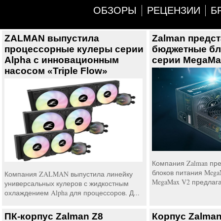
ОБЗОРЫ
РЕЦЕНЗИИ
Б
ZALMAN выпустила
Zalman предс
процессорные кулеры серии
бюджетные бл
Alpha с инновационным
серии MegaMa
насосом «Triple Flow»
Компания Zalman пр
блоков питания Mega
Компания ZALMAN выпустила линейку
MegaMax V2 предлага
универсальных кулеров с жидкостным
охлаждением Alpha для процессоров. Д...
ПК-корпус Zalman Z8
Корпус Zalman