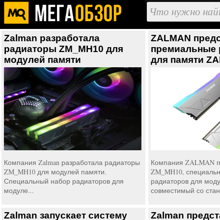
Zalman разработала
ZALMAN предс
радиаторы ZM_MH10 для
премиальные 
модулей памяти
для памяти Z
Компания Zalman разработала радиаторы
Компания ZALMAN п
ZM_MH10 для модулей памяти.
ZM_MH10, специаль
Специальный набор радиаторов для
радиаторов для моду
модуле...
совместимый со стан.
Zalman запускает систему
Zalman предс