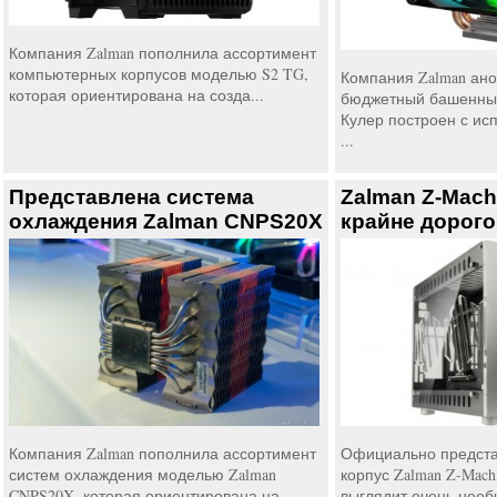
Компания Zalman пополнила ассортимент
компьютерных корпусов моделью S2 TG,
Компания Zalman ан
которая ориентирована на созда...
бюджетный башенный
Кулер построен с ис
...
Представлена система
Zalman Z-Mach
охлаждения Zalman CNPS20X
крайне дорого
Компания Zalman пополнила ассортимент
Официально предст
систем охлаждения моделью Zalman
корпус Zalman Z-Mach
CNPS20X, которая ориентирована на ...
выглядит очень необы