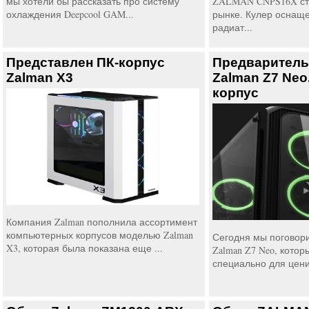
мы хотели бы рассказать про систему
ZALMAN CNPS16X ста
охлаждения Deepcool GAM...
рынке. Кулер осна
радиат...
Представлен ПК-корпус
Предваритель
Zalman X3
Zalman Z7 Neo
корпус
Компания Zalman пополнила ассортимент
компьютерных корпусов моделью Zalman
Сегодня мы поговор
X3, которая была показана еще ...
Zalman Z7 Neo, котор
специально для ценит