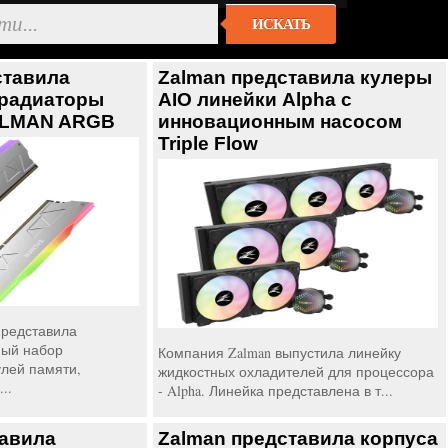
ИСКАТЬ
тавила
Zalman представила кулеры
радиаторы
AIO линейки Alpha c
ALMAN ARGB
инновационным насосом
Triple Flow
редставила
ный набор
Компания Zalman выпустила линейку
лей памяти,
жидкостных охладителей для процессора
..
- Alpha. Линейка представлена в т...
тавила
Zalman представила корпуса