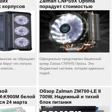
ших
Zalman CNPS9X Optima
 корпусов
порадует стоимостью
 многие не обращают
Официально представлен башенный
и берут что попало.
кулер Zalman CNPS9X Optima. Это
компле...
бюджетная система, которая идеально
подой...
вой
Обзор Zalman ZM700-LE II
M-K900M белой
700W. Надежный и тихий
ся 24 марта
блок питания