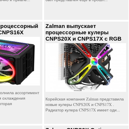
процессорный
Zalman выпускает
 CNPS16X
процессорные кулеры
CNPS20X и CNPS17X с RGB
полнила ассортимент
м охлаждения
Корейская компания Zalman представила
оторая
новые кулеры CNPS20X и CNPS17X .
Радиатор кулера CNPS17X имеет оди...