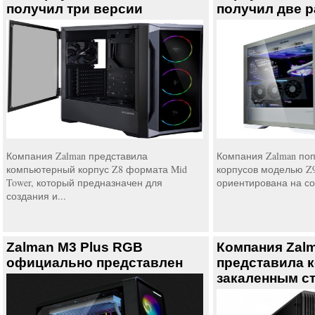
получил три версии
получил две р
Компания Zalman представила
Компания Zalman по
компьютерный корпус Z8 формата Mid
корпусов моделью Z9 
Tower, который предназначен для
ориентирована на соз
создания и...
Zalman M3 Plus RGB
Компания Zal
официально представлен
представила к
закаленным с