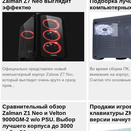
Zalman Z7 Neo выглядит
Подборка луч
эффектно
компьютерных
Официально представлен новый
Во время сборки ПК,
компьютерный корпус Zalman Z7 Neo,
внимание на корпус, 
который выглядит очень круто и сразу
Считая что основные 
прив...
Сравнительный обзор
Продажи игро
Zalman Z1 Neo и Velton
клавиатуры Z
9000GM-2 w/o PSU. Выбор
версии начнут
лучшего корпуса до 3000