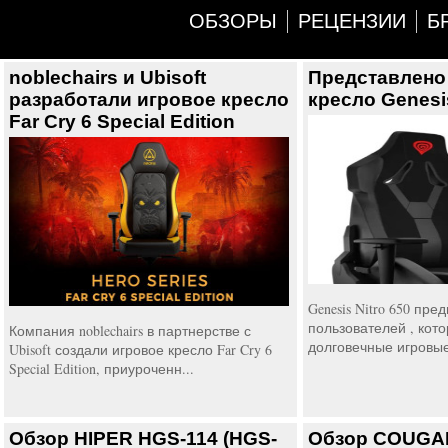
ОБЗОРЫ
РЕЦЕНЗИИ
Б
noblechairs и Ubisoft
Представлено
разработали игровое кресло
кресло Genesis
Far Cry 6 Special Edition
Genesis Nitro 650 пр
пользователей , кот
Компания noblechairs в партнерстве с
долговечные игровые 
Ubisoft создали игровое кресло Far Cry 6
Special Edition, приуроченн...
Обзор HIPER HGS-114 (HGS-
Обзор COUGA