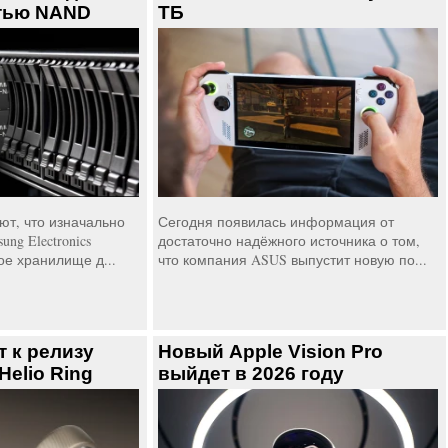
тью NAND
ТБ
т, что изначально
Сегодня появилась информация от
ng Electronics
достаточно надёжного источника о том,
ое хранилище д...
что компания ASUS выпустит новую по...
т к релизу
Новый Apple Vision Pro
Helio Ring
выйдет в 2026 году