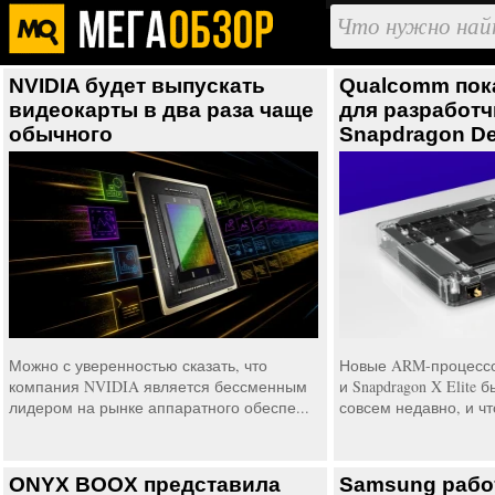
NVIDIA будет выпускать
Qualcomm пок
видеокарты в два раза чаще
для разработ
обычного
Snapdragon De
Можно с уверенностью сказать, что
Новые ARM-процессор
компания NVIDIA является бессменным
и Snapdragon X Elite
лидером на рынке аппаратного обеспе...
совсем недавно, и чт
ONYX BOOX представила
Samsung работ