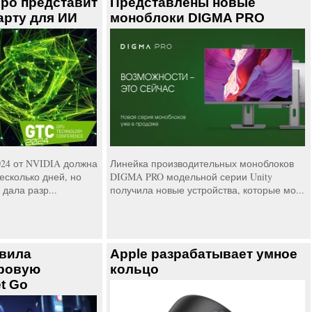
оро представит
Представлены новые
арту для ИИ
моноблоки DIGMA PRO
24 от NVIDIA должна
Линейка производительных моноблоков
есколько дней, но
DIGMA PRO модельной серии Unity
дала разр...
получила новые устройства, которые мо...
авила
Apple разрабатывает умное
ровую
кольцо
t Go