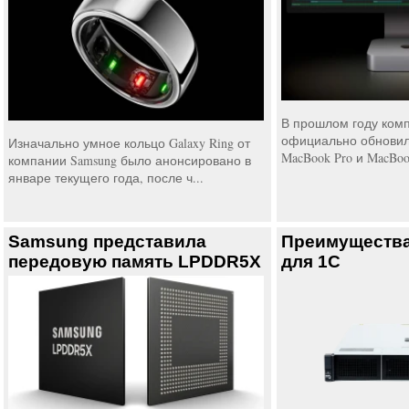
В прошлом году комп
официально обновил
Изначально умное кольцо Galaxy Ring от
MacBook Pro и MacBoo
компании Samsung было анонсировано в
январе текущего года, после ч...
Samsung представила
Преимущества
передовую память LPDDR5X
для 1С