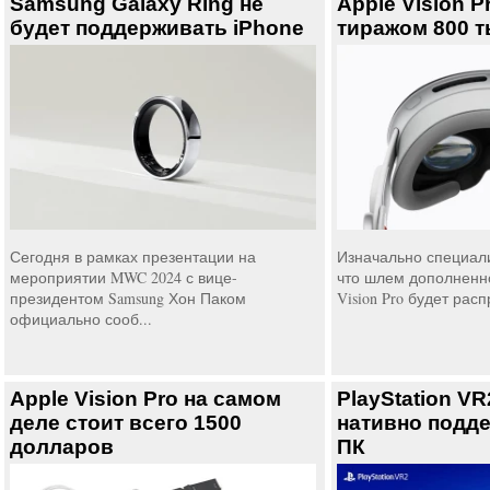
Samsung Galaxy Ring не
Apple Vision P
будет поддерживать iPhone
тиражом 800 т
Сегодня в рамках презентации на
Изначально специал
мероприятии MWC 2024 с вице-
что шлем дополненно
президентом Samsung Хон Паком
Vision Pro будет расп
официально сооб...
Apple Vision Pro на самом
PlayStation VR
деле стоит всего 1500
нативно подд
долларов
ПК