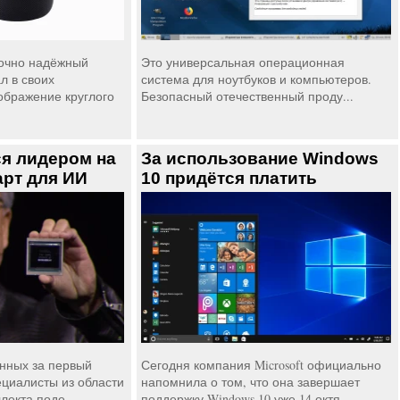
точно надёжный
Это универсальная операционная
л в своих
система для ноутбуков и компьютеров.
ображение круглого
Безопасный отечественный проду...
ся лидером на
За использование Windows
арт для ИИ
10 придётся платить
нных за первый
Сегодня компания Microsoft официально
ециалисты из области
напомнила о том, что она завершает
лекта поде...
поддержку Windows 10 уже 14 октя...