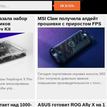
ИСКАТЬ
азала набор
MSI Claw получила апдейт
чиков
прошивки с приростом FPS
v Kit
Сегодня портативная игровая консоль MSI
Claw получила довольно важное
ы Snapdragon X Plus
повышение производительности с посл...
 были анонсированы
обы упр...
ает над 1000-
ASUS готовит ROG Ally X на 1