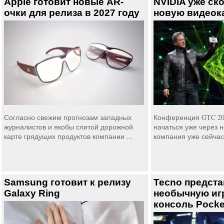
Apple готовит новые AR-
NVIDIA уже ск
очки для релиза в 2027 году
новую видеок
Согласно свежим прогнозам западных
Конференция GTC 20
журналистов и якобы слитой дорожной
начаться уже через н
карте грядущих продуктов компании ...
компания уже сейчас 
Samsung готовит к релизу
Tecno предст
Galaxy Ring
необычную иг
консоль Pocke