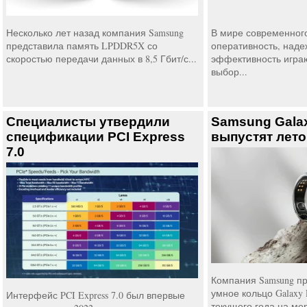
Несколько лет назад компания Samsung
В мире современного
представила память LPDDR5X со
оперативность, наде
скоростью передачи данных в 8,5 Гбит/с...
эффективность игра
выбор...
Специалисты утвердили
Samsung Gala
спецификации PCI Express
выпустят лето
7.0
Компания Samsung пр
умное кольцо Galaxy 
Интерфейс PCI Express 7.0 был впервые
текущего года на мер