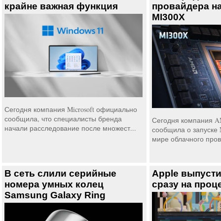
крайне важная функция
провайдера на 
MI300X
Сегодня компания Microsoft официально
сообщила, что специалисты бренда
Сегодня компания 
начали расследование после множест...
сообщила о запуске N
мире облачного пров
В сеть слили серийные
Apple выпусти
номера умных колец
сразу на проц
Samsung Galaxy Ring