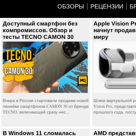
ОБЗОРЫ
РЕЦЕНЗИИ
Б
Доступный смартфон без
Apple Vision P
компромиссов. Обзор и
начнут продав
тесты TECNO CAMON 30
миру
Вчера в России стартовали продажи новой
Шлем виртуальной р
линейки смартфонов CAMON 30 от бренда
Vision Pro, представ
TECNO, включающей сразу нес...
прошлого года, посту
В Windows 11 сломалась
AMD представ