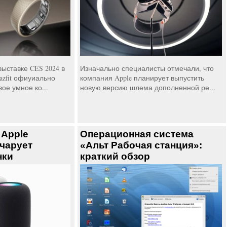
выставке CES 2024 в
Изначально специалисты отмечали, что
zfit офиуиально
компания Apple планирует выпустить
ое умное ко...
новую версию шлема дополненной ре...
 Apple
Операционная система
чарует
«Альт Рабочая станция»:
нки
краткий обзор