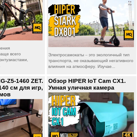
ления
чаще всего
Электросамокаты – это экологичный тип
энтузиастами,
транспорта, не оказывающий негативного
.
влияния на атмосферу. Изучае...
G-Z5-1460 ZET.
Обзор HIPER IoT Cam CX1.
40 см для игр,
Умная уличная камера
имов