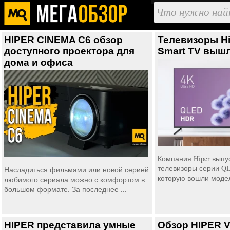
HIPER CINEMA C6 обзор
Телевизоры H
доступного проектора для
Smart TV выш
дома и офиса
Компания Hiper выпу
телевизоры серии QL
Насладиться фильмами или новой серией
которую вошли модели
любимого сериала можно с комфортом в
большом формате. За последнее ...
HIPER представила умные
Обзор HIPER V