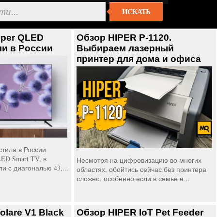
ИСКАТЬ
iper QLED
Обзор HIPER P-1120.
ли в России
Выбираем лазерный
принтер для дома и офиса
стила в России
ED Smart TV, в
Несмотря на цифровизацию во многих
 с диагональю 43,...
областях, обойтись сейчас без принтера
сложно, особенно если в семье е...
olare V1 Black
Обзор HIPER IoT Pet Feeder