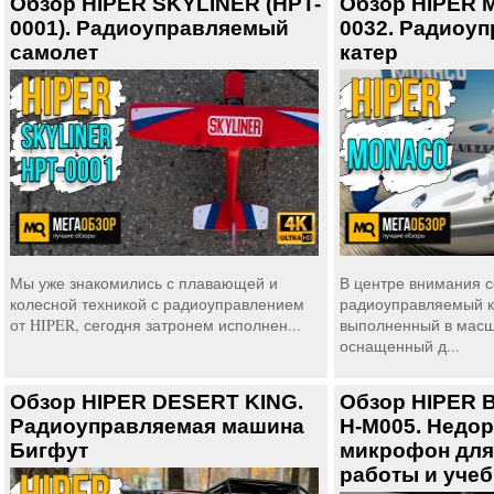
Обзор HIPER SKYLINER (HPT-
Обзор HIPER 
0001). Радиоуправляемый
0032. Радиоу
самолет
катер
Мы уже знакомились с плавающей и
В центре внимания с
колесной техникой с радиоуправлением
радиоуправляемый к
от HIPER, сегодня затронем исполнен...
выполненный в масшт
оснащенный д...
Обзор HIPER DESERT KING.
Обзор HIPER B
Радиоуправляемая машина
H-M005. Недо
Бигфут
микрофон для
работы и уче