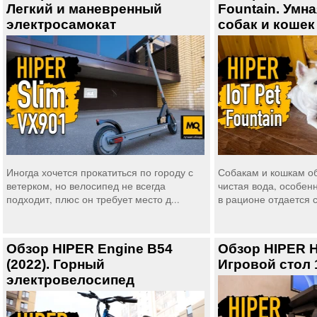
Легкий и маневренный
Fountain. Умн
электросамокат
собак и кошек
Иногда хочется прокатиться по городу с
Собакам и кошкам о
ветерком, но велосипед не всегда
чистая вода, особен
подходит, плюс он требует место д...
в рационе отдается с
Обзор HIPER Engine B54
Обзор HIPER H
(2022). Горный
Игровой стол 
электровелосипед