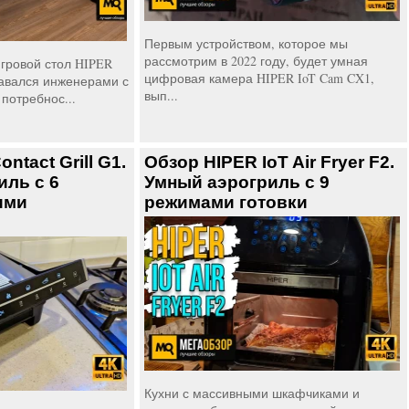
Первым устройством, которое мы
рассмотрим в 2022 году, будет умная
гровой стол HIPER
цифровая камера HIPER IoT Cam CX1,
авался инженерами с
вып...
потребнос...
ntact Grill G1.
Обзор HIPER IoT Air Fryer F2.
иль с 6
Умный аэрогриль с 9
ими
режимами готовки
Кухни с массивными шкафчиками и