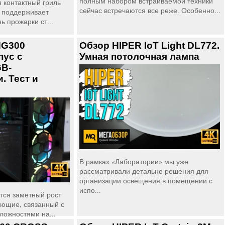
полным набором встраиваемой техники
 контактный гриль
сейчас встречаются все реже. Особенно...
G1 поддерживает
ь прожарки ст...
HG300
Обзор HIPER IoT Light DL772.
пус с
Умная потолочная лампа
B-
. Тест и
В рамках «Лаборатории» мы уже
рассматривали детально решения для
организации освещения в помещении с
испо...
тся заметный рост
ующие, связанный с
ожностями на...