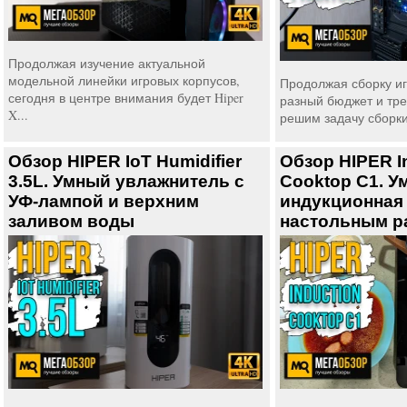
Продолжая изучение актуальной
модельной линейки игровых корпусов,
Продолжая сборку и
сегодня в центре внимания будет Hiper
разный бюджет и тре
X...
решим задачу сборки 
Обзор HIPER IoT Humidifier
Обзор HIPER I
3.5L. Умный увлажнитель с
Cooktop C1. У
УФ-лампой и верхним
индукционная 
заливом воды
настольным р