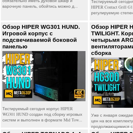
обязательно иметь духовой шкаф и
Тестируемый сегодня
варочную панель, обойтись можно д...
HIPER Contact Grill 
регулируемую степен
Обзор HIPER WG301 HUND.
Обзор HIPER 
Игровой корпус с
TWILIGHT. Кор
подсвечиваемой боковой
четырьмя ARG
панелью
вентиляторами
сборка
Тестируемый сегодня корпус HIPER
WG301 HUND создан под сборку игровых
Уже с января ожидае
систем и выполнен в формате Mid Tow...
цен на все комплект
продолжающимися сл