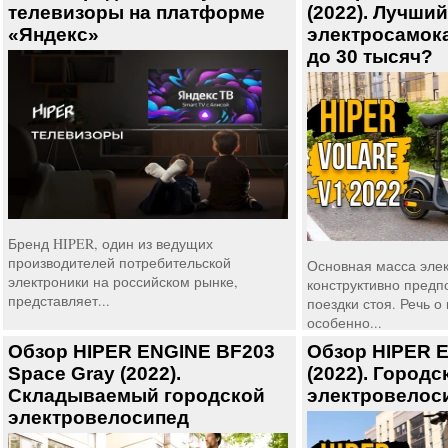
телевизоры на платформе
(2022). Лучший
«Яндекс»
электросамока
до 30 тысяч?
Бренд HIPER, один из ведущих
производителей потребительской
Основная масса эле
электроники на российском рынке,
конструктивно предп
представляет...
поездки стоя. Речь о
особенно...
Обзор HIPER ENGINE BF203
Обзор HIPER E
Space Gray (2022).
(2022). Городс
Складываемый городской
электровелос
электровелосипед