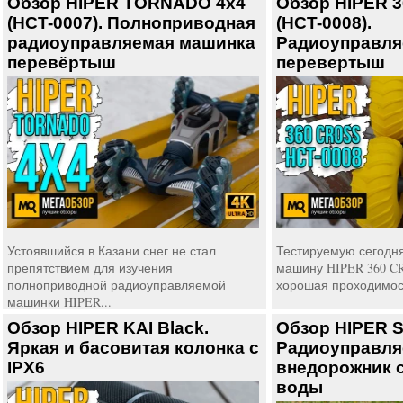
Обзор HIPER TORNADO 4x4
Обзор HIPER 
(HCT-0007). Полноприводная
(HCT-0008).
радиоуправляемая машинка
Радиоуправля
перевёртыш
перевертыш
Устоявшийся в Казани снег не стал
Тестируемую сегодн
препятствием для изучения
машину HIPER 360 C
полноприводной радиоуправляемой
хорошая проходимост
машинки HIPER...
Обзор HIPER KAI Black.
Обзор HIPER 
Яркая и басовитая колонка с
Радиоуправл
IPX6
внедорожник с
воды