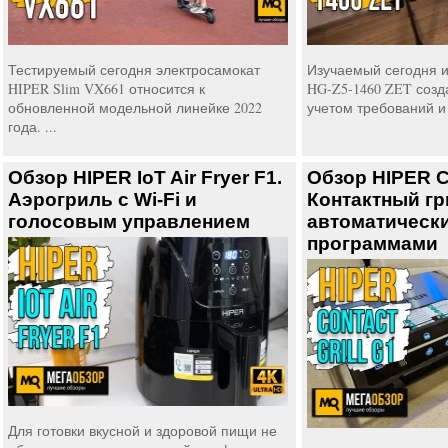
Тестируемый сегодня электросамокат
Изучаемый сегодня и
HIPER Slim VX661 относится к
HG-Z5-1460 ZET созд
обновленной модельной линейке 2022
учетом требований и 
года. ...
Обзор HIPER IoT Air Fryer F1.
Обзор HIPER Co
Аэрогриль с Wi-Fi и
Контактный гр
голосовым управлением
автоматическ
программами
Для готовки вкусной и здоровой пищи не