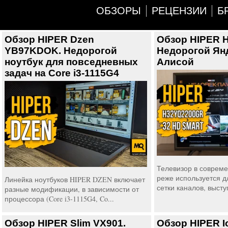
ОБЗОРЫ
РЕЦЕНЗИИ
Б
Обзор HIPER Dzen
Обзор HIPER 
YB97KDOK. Недорогой
Недорогой Янд
ноутбук для повседневных
Алисой
задач на Core i3-1115G4
Телевизор в соврем
реже используется 
Линейка ноутбуков HIPER DZEN включает
сетки каналов, высту
разные модификации, в зависимости от
процессора (Core i3-1115G4, Co...
Обзор HIPER Slim VX901.
Обзор HIPER I