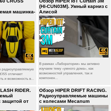
360 CROSS
Обзор HIPER IoT Curtain 3M
(HI-CUN03M). Умный карниз с
емая машинка-
Алисой
В рамках «Лаборатории» мы активно
изучаем тему «умного дома», как
я радиоуправляемую
возможностей управления, так и
ROSS отличает
компонен...
ь и возможность в...
SLASH RIDER.
Обзор HIPER DRIFT RACING.
яемый
Радиоуправляемые машины
 защитой от
с колесами Mecanum