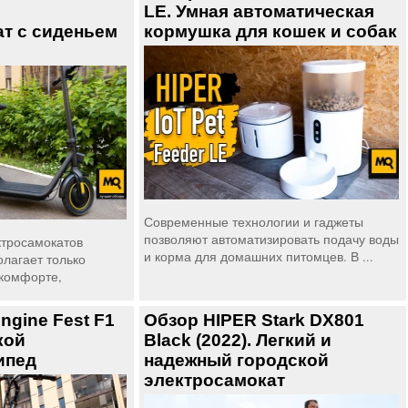
LE. Умная автоматическая
т с сиденьем
кормушка для кошек и собак
Современные технологии и гаджеты
позволяют автоматизировать подачу воды
ктросамокатов
и корма для домашних питомцев. В ...
олагает только
 комфорте,
ngine Fest F1
Обзор HIPER Stark DX801
кой
Black (2022). Легкий и
ипед
надежный городской
электросамокат