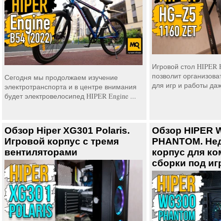
Игровой стол HIPER 
позволит организова
Сегодня мы продолжаем изучение
для игр и работы даж
электротранспорта и в центре внимания
будет электровелосипед HIPER Engine ...
Обзор Hiper XG301 Polaris.
Обзор HIPER 
Игровой корпус с тремя
PHANTOM. Не
вентиляторами
корпус для ко
сборки под иг