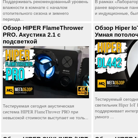
Поддерживать рекомендованный уровень
В рамках «Лаборатор
влажности в комнате с началом
ранее варочные панел
отопительного сезона и зимнего
и индукционные, был
периода...
Обзор HIPER FlameThrower
Обзор Hiper Io
PRO. Акустика 2.1 с
Умная потоло
подсветкой
Тестируемый сегодн
светильник Hiper IoT 
Тестируемая сегодня акустическая
поддерживает интег
система HIPER FlameThrower PRO при
умного ...
невысокой стоимости выступает не толь...